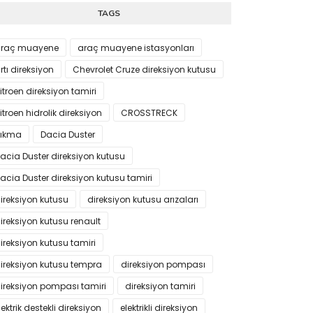
TAGS
raç muayene
araç muayene istasyonları
rtı direksiyon
Chevrolet Cruze direksiyon kutusu
itroen direksiyon tamiri
itroen hidrolik direksiyon
CROSSTRECK
ıkma
Dacia Duster
acia Duster direksiyon kutusu
acia Duster direksiyon kutusu tamiri
ireksiyon kutusu
direksiyon kutusu arızaları
ireksiyon kutusu renault
ireksiyon kutusu tamiri
ireksiyon kutusu tempra
direksiyon pompası
ireksiyon pompası tamiri
direksiyon tamiri
lektrik destekli direksiyon
elektrikli direksiyon