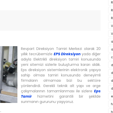
R
R
R
V
V
a
Revpart Direksiyon Tamiri Merkezi olarak 20
a
yıllık tecrübemizle
EPS Direksiyon
yada diğer
c
adıyla Elektrikli direksiyon tamiri konusunda
yeni sitemizi sizlerle buluşturma kararı aldık.
d
Eps direksiyon sistemlerinin elektronik yapıya
d
sahip olması tamiri konusunda deneyimli
firmaların olmaması bizi bu sektöre
d
yönlendirdi. Gerekli teknik alt yapı ve arge
d
çalışmalarının tamamlanması ile sizlere
Eps
Tamir
hizmetini garantili bir şekilde
e
sunmanın gururunu yaşıyoruz.
f
:
h