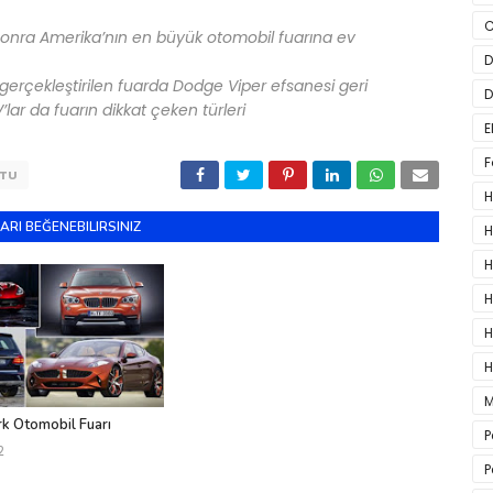
C
 sonra Amerika’nın en büyük otomobil fuarına ev
D
a gerçekleştirilen fuarda Dodge Viper efsanesi geri
D
ar da fuarın dikkat çeken türleri
E
F
UTU
H
ARI BEĞENEBILIRSINIZ
H
H
H
H
H
M
 Otomobil Fuarı
P
2
P