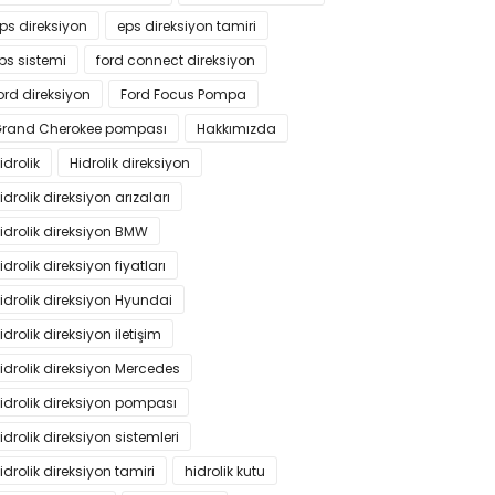
ps direksiyon
eps direksiyon tamiri
ps sistemi
ford connect direksiyon
ord direksiyon
Ford Focus Pompa
rand Cherokee pompası
Hakkımızda
idrolik
Hidrolik direksiyon
idrolik direksiyon arızaları
idrolik direksiyon BMW
idrolik direksiyon fiyatları
idrolik direksiyon Hyundai
idrolik direksiyon iletişim
idrolik direksiyon Mercedes
idrolik direksiyon pompası
idrolik direksiyon sistemleri
idrolik direksiyon tamiri
hidrolik kutu