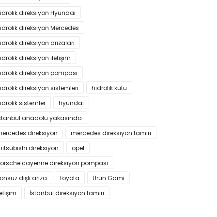
idrolik direksiyon Hyundai
idrolik direksiyon Mercedes
idrolik direksiyon arızaları
idrolik direksiyon iletişim
idrolik direksiyon pompası
idrolik direksiyon sistemleri
hidrolik kutu
idrolik sistemler
hyundai
stanbul anadolu yakasında
ercedes direksiyon
mercedes direksiyon tamiri
itsubishi direksiyon
opel
orsche cayenne direksiyon pompasi
onsuz dişli arıza
toyota
Ürün Gamı
letişim
İstanbul direksiyon tamiri