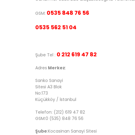
0535 848 76 56
GSM:
0535 562 51 04
0 212 619 47 82
Şube Tel :
Adres
Merkez
:
Sanko Sanayi
Sitesi A3 Blok
No:173
Küçükköy / İstanbul
Telefon: (212) 619 47 82
GSM:0 (535) 848 76 56
Şube
:Kocasinan Sanayi Sitesi