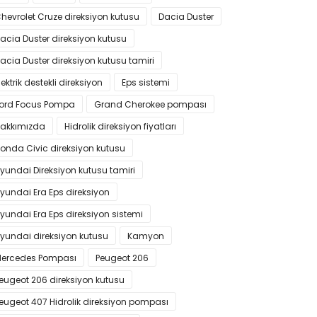
hevrolet Cruze direksiyon kutusu
Dacia Duster
acia Duster direksiyon kutusu
acia Duster direksiyon kutusu tamiri
lektrik destekli direksiyon
Eps sistemi
ord Focus Pompa
Grand Cherokee pompası
akkımızda
Hidrolik direksiyon fiyatları
onda Civic direksiyon kutusu
yundai Direksiyon kutusu tamiri
yundai Era Eps direksiyon
yundai Era Eps direksiyon sistemi
yundai direksiyon kutusu
Kamyon
ercedes Pompası
Peugeot 206
eugeot 206 direksiyon kutusu
eugeot 407 Hidrolik direksiyon pompası