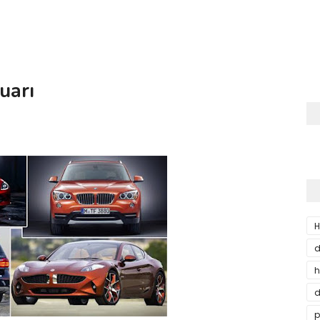
uarı
H
d
h
d
p