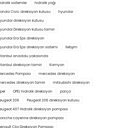
idrolik sistemler
hidrolik yağı
onda Civic direksiyon kutusu
hyundai
yundai direksiyon kutusu
yundai Direksiyon kutusu tamiri
yundai Era Eps direksiyon
yundai Era Eps direksiyon sistemi
İletişim
stanbul anadolu yakasında
stanbul direksiyon tamiri
Kamyon
ercedes Pompası
mercedes direksiyon
ercedes direksiyon tamiri
mitsubishi direksiyon
pel
OPEL hidrolik direksiyon
parça
eugeot 206
Peugeot 206 direksiyon kutusu
eugeot 407 Hidrolik direksiyon pompası
orsche cayenne direksiyon pompasi
enault Clio Direksiyon Pompası