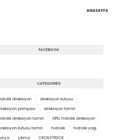
ANASAYFA
FACEBOOK
CATEGORIES
idrolik direksiyon
direksiyon kutusu
ireksiyon pompası
direksiyon tamiri
idrolik direksiyon tamiri
OPEL hidrolik direksiyon
ireksiyon kutusu tamiri
hidrolik
hidrolik yağı
arça
çıkma
CROSSTRECK