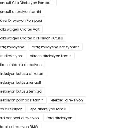
enault Clio Direksiyon Pompası
enault direksiyon tamiri
over Direksiyon Pompası
olkswagen Crafter Volt
olkswagen Crafter direksiyon kutusu
raç muayene
araç muayene istasyonları
rtı direksiyon
citroen direksiyon tamiri
itroen hidrolik direksiyon
ireksiyon kutusu arızaları
ireksiyon kutusu renault
ireksiyon kutusu tempra
ireksiyon pompası tamiri
elektrikli direksiyon
ps direksiyon
eps direksiyon tamiri
ord connect direksiyon
ford direksiyon
idrolik direksiyon BMW