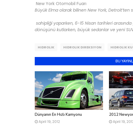
New York Otomobil Fuarı
Büyük Elma olarak bilinen New York, Detroit’ten
sahipliği yaparken, 6-15 Nisan tarihleri arasınd
dönüşünü kutlarken, büyük sedanlar ve yeni SUV’l
HIDROLIK
HIDROLIK DIREKSIYON
HIDROLIK K
BU YAYINL
Dünyanın En Hızlı Kamyonu
2012 Newyork
April 19, 2012
April 19, 201