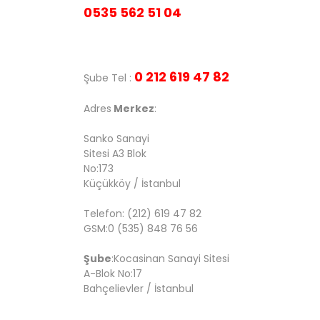
0535 562 51 04
0 212 619 47 82
Şube Tel :
Adres
Merkez
:
Sanko Sanayi
Sitesi A3 Blok
No:173
Küçükköy / İstanbul
Telefon: (212) 619 47 82
GSM:0 (535) 848 76 56
Şube
:Kocasinan Sanayi Sitesi
A-Blok No:17
Bahçelievler / İstanbul