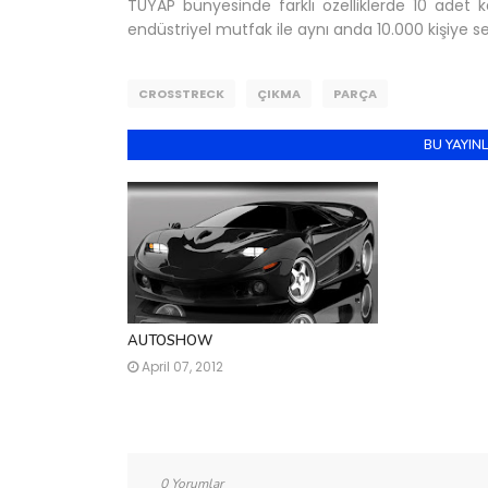
TÜYAP bünyesinde farklı özelliklerde 10 adet 
endüstriyel mutfak ile aynı anda 10.000 kişiye s
CROSSTRECK
ÇIKMA
PARÇA
BU YAYINL
AUTOSHOW
April 07, 2012
0 Yorumlar