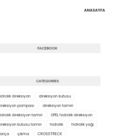
ANASAYFA
FACEBOOK
CATEGORIES
idrolik direksiyon
direksiyon kutusu
ireksiyon pompası
direksiyon tamiri
idrolik direksiyon tamiri
OPEL hidrolik direksiyon
ireksiyon kutusu tamiri
hidrolik
hidrolik yağı
arça
çıkma
CROSSTRECK