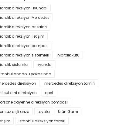
idrolik direksiyon Hyundai
idrolik direksiyon Mercedes
idrolik direksiyon arızaları
idrolik direksiyon iletişim
idrolik direksiyon pompası
idrolik direksiyon sistemleri
hidrolik kutu
idrolik sistemler
hyundai
stanbul anadolu yakasında
ercedes direksiyon
mercedes direksiyon tamiri
itsubishi direksiyon
opel
orsche cayenne direksiyon pompasi
onsuz dişli arıza
toyota
Ürün Gamı
letişim
İstanbul direksiyon tamiri