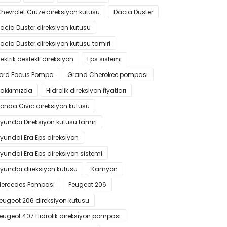
hevrolet Cruze direksiyon kutusu
Dacia Duster
acia Duster direksiyon kutusu
acia Duster direksiyon kutusu tamiri
lektrik destekli direksiyon
Eps sistemi
ord Focus Pompa
Grand Cherokee pompası
akkımızda
Hidrolik direksiyon fiyatları
onda Civic direksiyon kutusu
yundai Direksiyon kutusu tamiri
yundai Era Eps direksiyon
yundai Era Eps direksiyon sistemi
yundai direksiyon kutusu
Kamyon
ercedes Pompası
Peugeot 206
eugeot 206 direksiyon kutusu
eugeot 407 Hidrolik direksiyon pompası