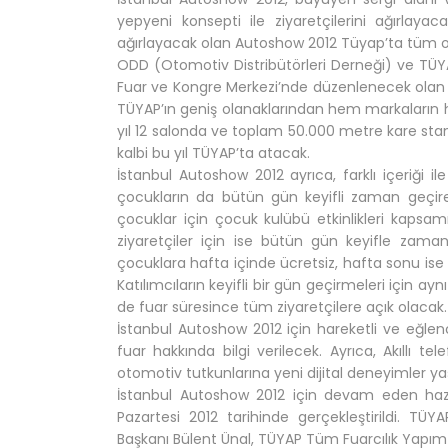
yepyeni konsepti ile ziyaretçilerini ağırlaya
ağırlayacak olan Autoshow 2012 Tüyap’ta tüm ot
ODD (Otomotiv Distribütörleri Derneği) ve TÜYAP 
Fuar ve Kongre Merkezi’nde düzenlenecek olan İs
TÜYAP’ın geniş olanaklarından hem markaların 
yıl 12 salonda ve toplam 50.000 metre kare st
kalbi bu yıl TÜYAP’ta atacak.
İstanbul Autoshow 2012 ayrıca, farklı içeriği il
çocukların da bütün gün keyifli zaman geçirec
çocuklar için çocuk kulübü etkinlikleri kapsam
ziyaretçiler için ise bütün gün keyifle zaman g
çocuklara hafta içinde ücretsiz, hafta sonu ise 
Katılımcıların keyifli bir gün geçirmeleri için 
de fuar süresince tüm ziyaretçilere açık olacak.
İstanbul Autoshow 2012 için hareketli ve eğlenc
fuar hakkında bilgi verilecek. Ayrıca, Akıllı tel
otomotiv tutkunlarına yeni dijital deneyimler ya
İstanbul Autoshow 2012 için devam eden hazırlı
Pazartesi 2012 tarihinde gerçekleştirildi. T
Başkanı Bülent Ünal, TÜYAP Tüm Fuarcılık Yapı