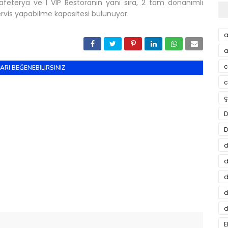
kafeterya ve 1 VIP Restoranın yanı sıra, 2 tam donanımlı
ervis yapabilme kapasitesi bulunuyor.
a
a
c
ARI BEĞENEBILIRSINIZ
c
ç
D
D
d
d
d
d
d
E