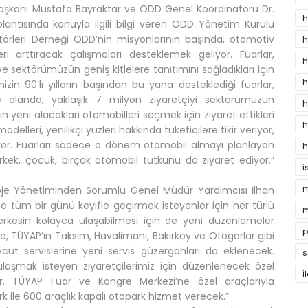
Başkanı Mustafa Bayraktar ve ODD Genel Koordinatörü Dr.
h
plantısında konuyla ilgili bilgi veren ODD Yönetim Kurulu
törleri Derneği ODD’nin misyonlarının başında, otomotiv
h
i arttıracak çalışmaları desteklemek geliyor. Fuarlar,
h
 sektörümüzün geniş kitlelere tanıtımını sağladıkları için
h
n 90’lı yılların başından bu yana desteklediği fuarlar,
alanda, yaklaşık 7 milyon ziyaretçiyi sektörümüzün
h
rin yeni alacakları otomobilleri seçmek için ziyaret ettikleri
h
elleri, yenilikçi yüzleri hakkında tüketicilere fikir veriyor,
yor. Fuarları sadece o dönem otomobil almayı planlayan
h
erkek, çocuk, birçok otomobil tutkunu da ziyaret ediyor.”
i
m
oje Yönetiminden Sorumlu Genel Müdür Yardımcısı İlhan
lece tüm bir günü keyifle geçirmek isteyenler için her türlü
m
rkesin kolayca ulaşabilmesi için de yeni düzenlemeler
p
ra, TÜYAP’ın Taksim, Havalimanı, Bakırköy ve Otogarlar gibi
cut servislerine yeni servis güzergahları da eklenecek.
s
 ulaşmak isteyen ziyaretçilerimiz için düzenlenecek özel
İ
or. TÜYAP Fuar ve Kongre Merkezi’ne özel araçlarıyla
rk ile 600 araçlık kapalı otopark hizmet verecek.”