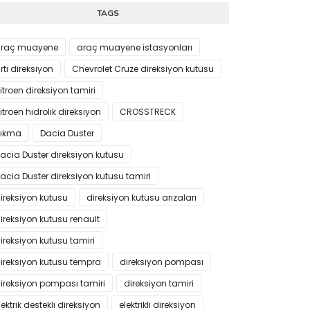
TAGS
raç muayene
araç muayene istasyonları
rtı direksiyon
Chevrolet Cruze direksiyon kutusu
itroen direksiyon tamiri
itroen hidrolik direksiyon
CROSSTRECK
ıkma
Dacia Duster
acia Duster direksiyon kutusu
acia Duster direksiyon kutusu tamiri
ireksiyon kutusu
direksiyon kutusu arızaları
ireksiyon kutusu renault
ireksiyon kutusu tamiri
ireksiyon kutusu tempra
direksiyon pompası
ireksiyon pompası tamiri
direksiyon tamiri
lektrik destekli direksiyon
elektrikli direksiyon