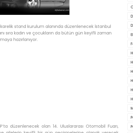
C
D
D
karelik stand kurulum alanında düzenlenecek İstanbul
anı sıra kadın ve çocukların da bütün gün keyifli zaman
E
nmaya hazırlanıyor.
F
H
H
H
H
H
H
M
P
AP’ta düzenlenecek olan 14. Uluslararası Otomobil Fuarı,
P
e ailelerin keyifli bir gün geçirmelerine olanak verecek