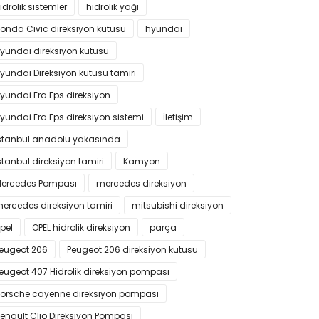
idrolik sistemler
hidrolik yağı
onda Civic direksiyon kutusu
hyundai
yundai direksiyon kutusu
yundai Direksiyon kutusu tamiri
yundai Era Eps direksiyon
yundai Era Eps direksiyon sistemi
İletişim
stanbul anadolu yakasında
stanbul direksiyon tamiri
Kamyon
ercedes Pompası
mercedes direksiyon
ercedes direksiyon tamiri
mitsubishi direksiyon
pel
OPEL hidrolik direksiyon
parça
eugeot 206
Peugeot 206 direksiyon kutusu
eugeot 407 Hidrolik direksiyon pompası
orsche cayenne direksiyon pompasi
enault Clio Direksiyon Pompası