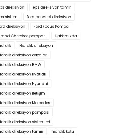
ps direksiyon
eps direksiyon tamiri
ps sistemi
ford connect direksiyon
ord direksiyon
Ford Focus Pompa
rand Cherokee pompası
Hakkımızda
idrolik
Hidrolik direksiyon
idrolik direksiyon arızaları
idrolik direksiyon BMW
idrolik direksiyon fiyatları
idrolik direksiyon Hyundai
idrolik direksiyon iletişim
idrolik direksiyon Mercedes
idrolik direksiyon pompası
idrolik direksiyon sistemleri
idrolik direksiyon tamiri
hidrolik kutu