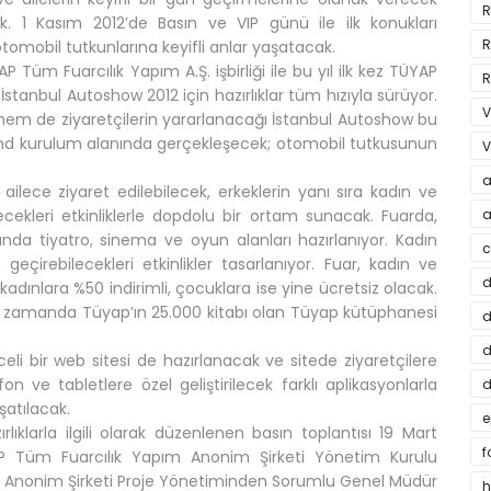
R
cak. 1 Kasım 2012’de Basın ve VIP günü ile ilk konukları
R
omobil tutkunlarına keyifli anlar yaşatacak.
Tüm Fuarcılık Yapım A.Ş. işbirliği ile bu yıl ilk kez TÜYAP
R
tanbul Autoshow 2012 için hazırlıklar tüm hızıyla sürüyor.
V
hem de ziyaretçilerin yararlanacağı İstanbul Autoshow bu
and kurulum alanında gerçekleşecek; otomobil tutkusunun
V
a
e ailece ziyaret edilebilecek, erkeklerin yanı sıra kadın ve
ekleri etkinliklerle dopdolu bir ortam sunacak. Fuarda,
a
ında tiyatro, sinema ve oyun alanları hazırlanıyor. Kadın
c
eçirebilecekleri etkinlikler tasarlanıyor. Fuar, kadın ve
d
kadınlara %50 indirimli, çocuklara ise yine ücretsiz olacak.
aynı zamanda Tüyap’ın 25.000 kitabı olan Tüyap kütüphanesi
d
d
eli bir web sitesi de hazırlanacak ve sitede ziyaretçilere
efon ve tabletlere özel geliştirilecek farklı aplikasyonlarla
d
şatılacak.
e
klarla ilgili olarak düzenlenen basın toplantısı 19 Mart
f
ÜYAP Tüm Fuarcılık Yapım Anonim Şirketi Yönetim Kurulu
m Anonim Şirketi Proje Yönetiminden Sorumlu Genel Müdür
h