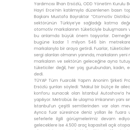
Yardımcısı İlhan Ersözlü, ODD Yönetim Kurulu 
Hayri Erce’nin katılımıyla düzenlenen basın to
Başkanı Mustafa Bayraktar “Otomotiv Distribü
sektörünün Türkiye’ye sağladığı katma değer
otomotiv markalarının tüketiciyle buluşmasını ve
bu anlamda büyük önem taşıyorlar. Derneğimizi
bugüne kadar 1 milyon 546 bin metrekare 
markalarıyla bir araya getirdi. Fuarlar, tüketicile
sergi alanları olmanın yanında, markaların yeni mod
markaların ve sektörün geleceğine ayna tutu
tüketiciler değil, her yaş gurubundan, kadın, 
dedi.
TÜYAP Tüm Fuarcılık Yapım Anonim Şirketi Pr
Ersözlü şunları söyledi: “Makul bir bütçe ile ai
konforu sunacak olan İstanbul Autoshow’a he
yapılıyor. Metrobüs ile ulaşma imkanının yanı sı
İstanbul’un çeşitli semtlerinden var olan mev
Ayrıca fuar süresince deniz yolları ile fuara
seferlerle ilgili görüşmelerimiz devam ediy
geleceklere ise 4.500 araç kapasiteli açık otopa