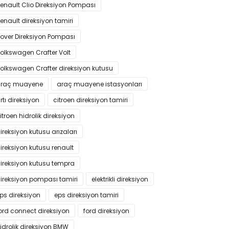
enault Clio Direksiyon Pompası
enault direksiyon tamiri
over Direksiyon Pompası
olkswagen Crafter Volt
olkswagen Crafter direksiyon kutusu
raç muayene
araç muayene istasyonları
rtı direksiyon
citroen direksiyon tamiri
itroen hidrolik direksiyon
ireksiyon kutusu arızaları
ireksiyon kutusu renault
ireksiyon kutusu tempra
ireksiyon pompası tamiri
elektrikli direksiyon
ps direksiyon
eps direksiyon tamiri
ord connect direksiyon
ford direksiyon
idrolik direksiyon BMW