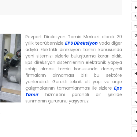
e
E
f
G
Revpart Direksiyon Tamiri Merkezi olarak 20
yıllık tecrübemizle
EPS Direksiyon
yada diğer
h
adıyla Elektrikli direksiyon tamiri konusunda
h
yeni sitemizi sizlerle buluşturma kararı aldık.
Eps direksiyon sistemlerinin elektronik yapıya
h
sahip olması tamiri konusunda deneyimli
H
firmaların olmaması bizi bu sektöre
yönlendirdi. Gerekli teknik alt yapı ve arge
h
çalışmalarının tamamlanması ile sizlere
Eps
h
Tamir
hizmetini garantili bir şekilde
sunmanın gururunu yaşıyoruz.
h
h
:
h
h