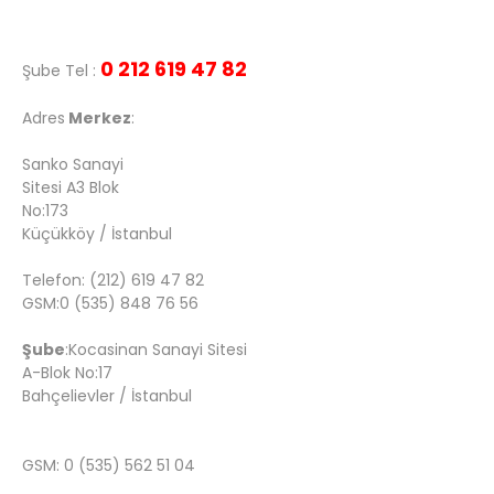
0 212 619 47 82
Şube Tel :
Adres
Merkez
:
Sanko Sanayi
Sitesi A3 Blok
No:173
Küçükköy / İstanbul
Telefon: (212) 619 47 82
GSM:0 (535) 848 76 56
Şube
:Kocasinan Sanayi Sitesi
A-Blok No:17
Bahçelievler / İstanbul
GSM: 0 (535) 562 51 04