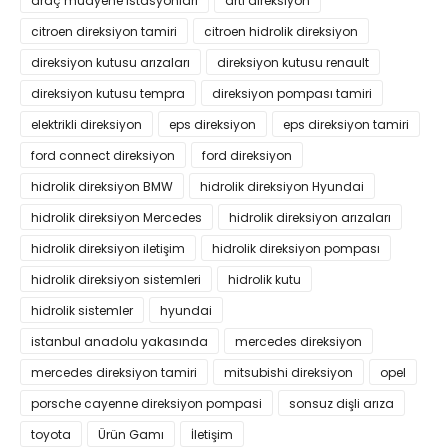
araç muayene istasyonları
artı direksiyon
citroen direksiyon tamiri
citroen hidrolik direksiyon
direksiyon kutusu arızaları
direksiyon kutusu renault
direksiyon kutusu tempra
direksiyon pompası tamiri
elektrikli direksiyon
eps direksiyon
eps direksiyon tamiri
ford connect direksiyon
ford direksiyon
hidrolik direksiyon BMW
hidrolik direksiyon Hyundai
hidrolik direksiyon Mercedes
hidrolik direksiyon arızaları
hidrolik direksiyon iletişim
hidrolik direksiyon pompası
hidrolik direksiyon sistemleri
hidrolik kutu
hidrolik sistemler
hyundai
istanbul anadolu yakasında
mercedes direksiyon
mercedes direksiyon tamiri
mitsubishi direksiyon
opel
porsche cayenne direksiyon pompasi
sonsuz dişli arıza
toyota
Ürün Gamı
İletişim