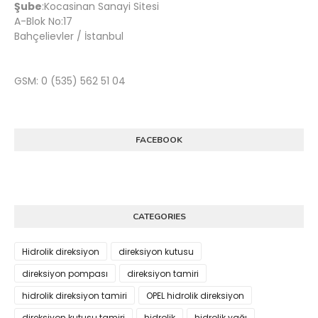
Şube
:Kocasinan Sanayi Sitesi
A-Blok No:17
Bahçelievler / İstanbul
GSM: 0 (535) 562 51 04
FACEBOOK
CATEGORIES
Hidrolik direksiyon
direksiyon kutusu
direksiyon pompası
direksiyon tamiri
hidrolik direksiyon tamiri
OPEL hidrolik direksiyon
direksiyon kutusu tamiri
hidrolik
hidrolik yağı