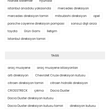
hidrolik sistemler
hyundai
istanbul anadolu yakasında
mercedes direksiyon
mercedes direksiyon tamiri
mitsubishi direksiyon
opel
porsche cayenne direksiyon pompasi
sonsuz dişli arıza
toyota
Ürün Gamı
İletişim
İstanbul direksiyon tamiri
TAGS
araç muayene
araç muayene istasyonları
artı direksiyon
Chevrolet Cruze direksiyon kutusu
citroen direksiyon tamiri
citroen hidrolik direksiyon
CROSSTRECK
çıkma
Dacia Duster
Dacia Duster direksiyon kutusu
Dacia Duster direksiyon kutusu tamiri
direksiyon kutusu