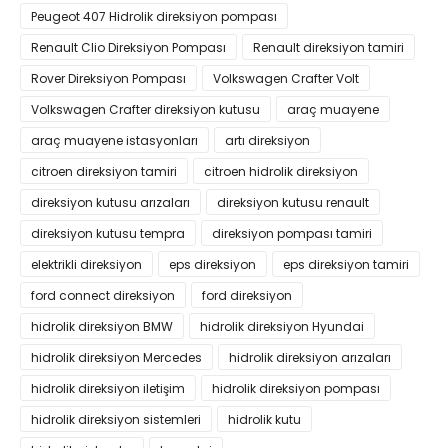
Peugeot 407 Hidrolik direksiyon pompası
Renault Clio Direksiyon Pompası
Renault direksiyon tamiri
Rover Direksiyon Pompası
Volkswagen Crafter Volt
Volkswagen Crafter direksiyon kutusu
araç muayene
araç muayene istasyonları
artı direksiyon
citroen direksiyon tamiri
citroen hidrolik direksiyon
direksiyon kutusu arızaları
direksiyon kutusu renault
direksiyon kutusu tempra
direksiyon pompası tamiri
elektrikli direksiyon
eps direksiyon
eps direksiyon tamiri
ford connect direksiyon
ford direksiyon
hidrolik direksiyon BMW
hidrolik direksiyon Hyundai
hidrolik direksiyon Mercedes
hidrolik direksiyon arızaları
hidrolik direksiyon iletişim
hidrolik direksiyon pompası
hidrolik direksiyon sistemleri
hidrolik kutu